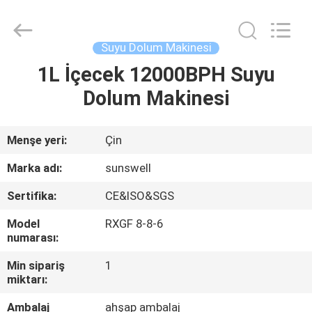
Zhangjiagang
Sunswell
Machinery
Co.,
Ltd..
Suyu Dolum Makinesi
All
Rights
Reserved.
1L İçecek 12000BPH Suyu
EV
Dolum Makinesi
ÜRÜN:%
S
Menşe yeri:
Çin
Marka adı:
sunswell
VİDEOLAR
Sertifika:
CE&ISO&SGS
Model
RXGF 8-8-6
HAKKIMIZDA
numarası:
Min sipariş
1
FABRIKA
miktarı:
TURU
Ambalaj
ahşap ambalaj