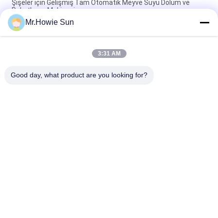
Şişeler için Gelişmiş Tam Otomatik Meyve Suyu Dolum ve
Paketleme Makinesi
Mr.Howie Sun
Verimli Tam Otomatik Meyve Suyu Şişeleme ve Paketleme
Ekipmanları
3:31 AM
Verimli Tam Otomatik Meyve Suyu Şişeleme ve Paketleme
Ekipmanları
Good day, what product are you looking for?
Popüler Kategoriler
Tüm
İçecek Dolum 
Su Dolum Makineleri
Makinası
Gazlı Dolum 
5 Galon Su Dolum 
Makinası
Makinesi
Dolum Kapama 
Alüminyum Dolum 
Kombiblok Üfleme
Makinesi Can
Suyu Dolum 
Ambalaj Ekipmanları 