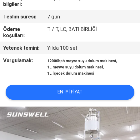
bilgileri:
KALITE
Teslim süresi:
7 gün
KONTROL
Ödeme
T / T, LC, BATI BİRLİĞİ
koşulları:
BIZIMLE
Yetenek temini:
Yılda 100 set
ILETIŞIME
Vurgulamak:
,
12000bph meyve suyu dolum makinesi
GEÇIN
,
1L meyve suyu dolum makinesi
1L İçecek dolum makinesi
HABERLER
EN IYI FIYAT
BIR
TEKLIF
ISTEĞI