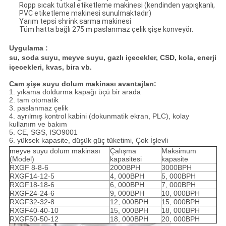
Ropp sıcak tutkal etiketleme makinesi (kendinden yapışkanlı,
PVC etiketleme makinesi sunulmaktadır)
Yarım tepsi shrink sarma makinesi
Tüm hatta bağlı 275 m paslanmaz çelik şişe konveyör.
Uygulama :
su, soda suyu, meyve suyu, gazlı içecekler, CSD, kola, enerji
içecekleri, kvas, bira vb.
Cam şişe suyu dolum makinası avantajları:
1. yıkama doldurma kapağı üçü bir arada
2. tam otomatik
3. paslanmaz çelik
4. ayrılmış kontrol kabini (dokunmatik ekran, PLC), kolay
kullanım ve bakım
5. CE, SGS, ISO9001
6. yüksek kapasite, düşük güç tüketimi, Çok İşlevli
meyve suyu dolum makinası
Çalışma
Maksimum
(Model)
kapasitesi
kapasite
RXGF 8-8-6
2000BPH
3000BPH
RXGF14-12-5
4, 000BPH
5, 000BPH
RXGF18-18-6
6, 000BPH
7, 000BPH
RXGF24-24-6
9, 000BPH
10, 000BPH
RXGF32-32-8
12, 000BPH
15, 000BPH
RXGF40-40-10
15, 000BPH
18, 000BPH
RXGF50-50-12
18, 000BPH
20, 000BPH