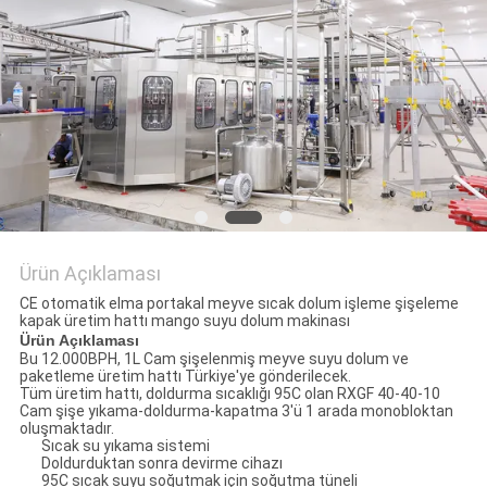
SITE
HARITASI
PRIVACY
POLICY
Ürün Açıklaması
CE otomatik elma portakal meyve sıcak dolum işleme şişeleme
kapak üretim hattı mango suyu dolum makinası
Ürün Açıklaması
Bu 12.000BPH, 1L Cam şişelenmiş meyve suyu dolum ve
paketleme üretim hattı Türkiye'ye gönderilecek.
Tüm üretim hattı, doldurma sıcaklığı 95C olan RXGF 40-40-10
Cam şişe yıkama-doldurma-kapatma 3'ü 1 arada monobloktan
oluşmaktadır.
Sıcak su yıkama sistemi
Doldurduktan sonra devirme cihazı
95C sıcak suyu soğutmak için soğutma tüneli