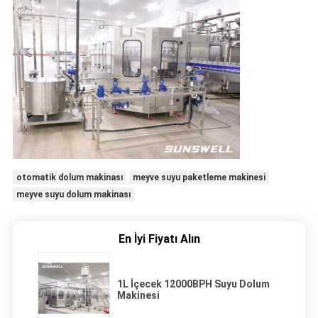
otomatik dolum makinası
meyve suyu paketleme makinesi
meyve suyu dolum makinası
En İyi Fiyatı Alın
1L İçecek 12000BPH Suyu Dolum
Makinesi