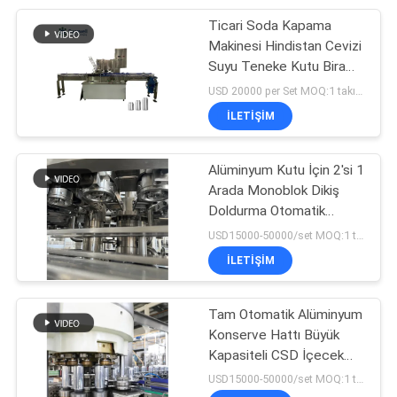
Ticari Soda Kapama
22
Makinesi Hindistan Cevizi
Piston Dolum
Suyu Teneke Kutu Bira
Otomatik 6000CPH
USD 20000 per Set MOQ:1 takım
Makinesi
İLETIŞIM
Alüminyum Kutu İçin 2'si 1
Arada Monoblok Dikiş
Doldurma Otomatik
54
Döner Gazlı İçecek
USD15000-50000/set MOQ:1 takım
Otomatik darbe
İLETIŞIM
Makinası
Tam Otomatik Alüminyum
Konserve Hattı Büyük
Kapasiteli CSD İçecek
Dolum Makinesi
USD15000-50000/set MOQ:1 takım