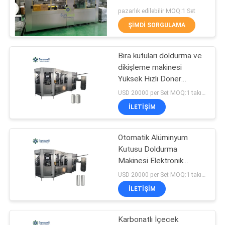
SITE
pazarlık edilebilir MOQ:1 Set
HARITASI
ŞIMDI SORGULAMA
74
Dolum Kapama
Bira kutuları doldurma ve
PRIVACY
dikişleme makinesi
Kombiblok üfleme
POLICY
Yüksek Hızlı Döner
Konserve hattı 380V
USD 20000 per Set MOQ:1 takım
İLETIŞIM
Otomatik Alüminyum
48
Kutusu Doldurma
Alüminyum Dolum
Makinesi Elektronik
Ölçme Kupa Soda Kutusu
USD 20000 per Set MOQ:1 takım
Makinesi Can
Üretim hattı
İLETIŞIM
Karbonatlı İçecek