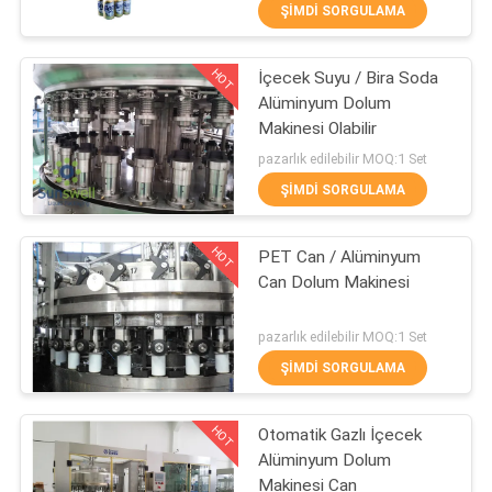
ŞIMDI SORGULAMA
KALITE
HOT
İçecek Suyu / Bira Soda
KONTROL
94
Alüminyum Dolum
Makinesi Olabilir
Gazlı Dolum
BIZIMLE
pazarlık edilebilir MOQ:1 Set
Makinası
ILETIŞIME
ŞIMDI SORGULAMA
GEÇIN
HOT
PET Can / Alüminyum
Can Dolum Makinesi
HABERLER
92
pazarlık edilebilir MOQ:1 Set
BIR
5 Galon Su Dolum
ŞIMDI SORGULAMA
TEKLIF
Makinesi
HOT
Otomatik Gazlı İçecek
ISTEĞI
Alüminyum Dolum
Makinesi Can