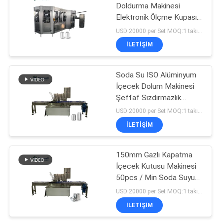
Doldurma Makinesi
Elektronik Ölçme Kupası
120
4000BPH 50HZ
USD 20000 per Set MOQ:1 takım
Suyu Dolum
İLETIŞIM
Makinesi
Soda Su ISO Alüminyum
İçecek Dolum Makinesi
Şeffaf Sızdırmazlık
Yapabilir
USD 20000 per Set MOQ:1 takım
İLETIŞIM
161
Ambalaj Ekipmanları
150mm Gazlı Kapatma
İçecek Kutusu Makinesi
Shrink
50pcs / Min Soda Suyu
Doldurabilir
USD 20000 per Set MOQ:1 takım
İLETIŞIM