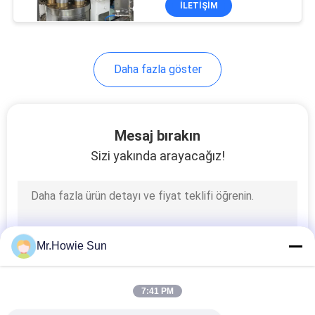
İLETIŞIM
76
Şişe etiketleme
makinesi
Daha fazla göster
Mesaj bırakın
Sizi yakında arayacağız!
18
PET Preform Şişe
Mr.Howie Sun
7:41 PM
87