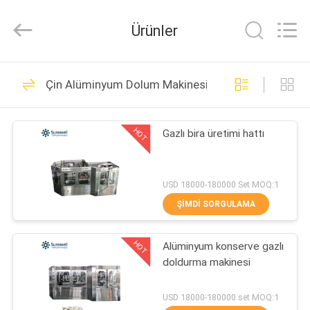
Zhangjiagang
Sunswell
Machinery
Ürünler
Co.,
Ltd..
All
Rights
Reserved.
EV
91
Çin Alüminyum Dolum Makinesi Can
İçecek dolum
ÜRÜN:%
makinası
HOT
Gazlı bira üretimi hattı
S
VİDEOLAR
USD 18000-180000 Set MOQ:1
ŞIMDI SORGULAMA
248
HAKKIMIZDA
HOT
Alüminyum konserve gazlı
Su Dolum Makineleri
doldurma makinesi
FABRIKA
TURU
USD 18000-180000 set MOQ:1