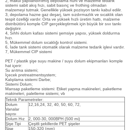
2, makul yapılandırılmış depolama huni ve malzeme tedarik
sistemi sabit akış hızı, sabit basınç ve frothing olmadan
malzemeyi tutmak.
Genellikle yüksek pozisyon tankı kabul edilir.
3, depolama hazne gaz deşarj, tam sızdırmazlık ve sıcaklık olan
tespit özelliği vardır.
Orta ve yüksek hızlı üretim hattı, malzeme
distribütörü komple CIP gerçekleştirmek için büyük bir sıvı tankı
değiştirir.
4, Sıhhi dolum kafası sistemi şemsiye yapısı, yüksek doldurma
hızı.
5, Mükemmel dolum sıcaklığı kontrol sistemi.
6, İade tank sistemi otomatik olarak malzeme tedarik işlevi vardır.
7, Mükemmel CIP sistemi
PET / plastik şişe suyu makine / suyu dolum ekipmanları komple
hat içerir:
Su arıtma sistemi;
İçecek pretreatmentsystem;
Kalıplama sistemi Darbe;
Sistemi Dolum;
Mansap paketleme sistemi: Etiket yapma makineleri, paketleme
makineleri, paletleme sistemi, vb
Teknik Parametreler:
Dolum
12,16,24, 32, 40, 50, 60, 72,
Vanalar
sayısı
Dolum Hız
2, 000-30, 000BPH (500 mi)
Şişe Tipi
Çeşitli şekillerde PET şişeler
Şişe
150-320 (mm)