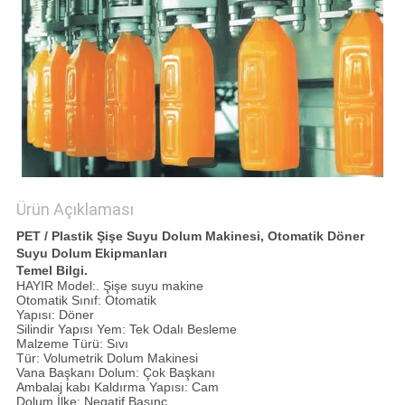
SITE
HARITASI
PRIVACY
POLICY
Ürün Açıklaması
PET / Plastik Şişe Suyu Dolum Makinesi, Otomatik Döner
Suyu Dolum Ekipmanları
Temel Bilgi.
HAYIR Model:. Şişe suyu makine
Otomatik Sınıf: Otomatik
Yapısı: Döner
Silindir Yapısı Yem: Tek Odalı Besleme
Malzeme Türü: Sıvı
Tür: Volumetrik Dolum Makinesi
Vana Başkanı Dolum: Çok Başkanı
Ambalaj kabı Kaldırma Yapısı: Cam
Dolum İlke: Negatif Basınç