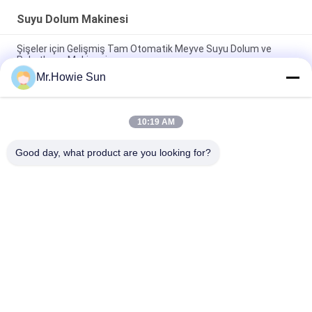
Suyu Dolum Makinesi
Şişeler için Gelişmiş Tam Otomatik Meyve Suyu Dolum ve
Paketleme Makinesi
Mr.Howie Sun
Verimli Tam Otomatik Meyve Suyu Şişeleme ve Paketleme
Ekipmanları
10:19 AM
Verimli Tam Otomatik Meyve Suyu Şişeleme ve Paketleme
Ekipmanları
Good day, what product are you looking for?
Popüler Kategoriler
Tüm
İçecek Dolum 
Su Dolum Makineleri
Makinası
Gazlı Dolum 
5 Galon Su Dolum 
Makinası
Makinesi
Dolum Kapama 
Alüminyum Dolum 