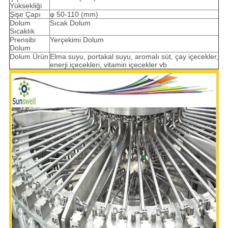
Yüksekliği
Şişe Çapı
φ 50-110 (mm)
Dolum
Sıcak Dolum
Sıcaklık
Prensibi
Yerçekimi Dolum
Dolum
Dolum Ürün
Elma suyu, portakal suyu, aromalı süt, çay içecekler,
enerji içecekleri, vitamin içecekler vb