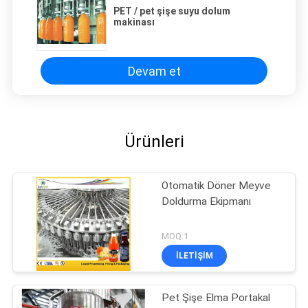
PET / pet şişe suyu dolum
makinası
Devam et
Ürünleri
Otomatik Döner Meyve
Doldurma Ekipmanı
MOQ:1
İLETIŞIM
Pet Şişe Elma Portakal