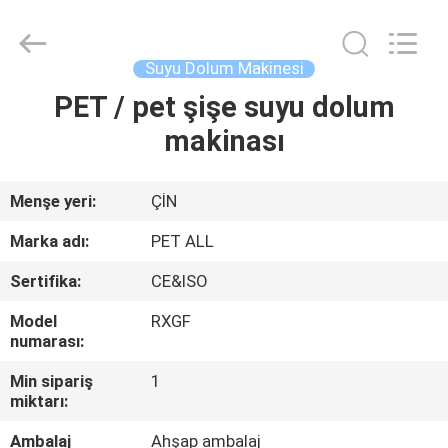
Zhangjiagang
Sunswell
Machinery
Co.,
Ltd..
Suyu Dolum Makinesi
All
Rights
Reserved.
PET / pet şişe suyu dolum
EV
makinası
ÜRÜN:%
S
Menşe yeri:
ÇİN
Marka adı:
PET ALL
VİDEOLAR
Sertifika:
CE&ISO
Model
RXGF
HAKKIMIZDA
numarası:
Min sipariş
1
FABRIKA
miktarı:
TURU
Ambalaj
Ahşap ambalaj