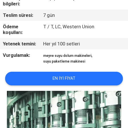
bilgileri:
KALITE
Teslim süresi:
7 gün
KONTROL
Ödeme
T / T, LC, Western Union
koşulları:
BIZIMLE
Yetenek temini:
Her yıl 100 setleri
ILETIŞIME
Vurgulamak:
,
meyve suyu dolum makineleri
GEÇIN
suyu paketleme makinesi
HABERLER
EN IYI FIYAT
BIR
TEKLIF
ISTEĞI