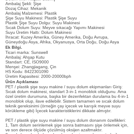
Ambalaj Şekli: Şişe
Dozaj Cihaz: Mekanik
Ambalaj Malzemesi: Plastik
Şişe Suyu Makinesi: Plastik Şişe Suyu
Plastik Şişe Suyu Dolgu: Suyu Makinesi
Sıcak Dolum Suyu: Meyve sıkacağı Yapımı Makinesi
Suyu Üretim Hattı: Dolum Makinesi
İhracat: Kuzey Amerika, Güney Amerika, Doğu Avrupa,
Güneydoğu Asya, Afrika, Okyanusya, Orta Doğu, Doğu Asya
Ek Bilgi.
Ticari marka: Sunswell
Ambalaj: Ahşap Kutu
Standart: CE, ISO9000
Menşei: Zhangjiagang, Çin
HS Kodu: 8422301090
Üretim Kapasitesi: 2000-20000bph
Ürün Açıklaması
PET / plastik şişe suyu makine / suyu dolum ekipmanları Giriş:
Sıcak dolum makinesi, standart 3-in-1 monoblok olduğunu.
Ama
özel üretim durumuna, başka bir dezenfektan durulama bu 4-in-1
monoblok olup, ilave edilebilir.
Sistem tamamen ve sıcak dolum
teknik gereksinimi (örneğin çay içecek ve karışık meyve suyu
körükleme gibi) İçecek karakteristiklerini dikkate almıştır.
PET / plastik şişe suyu makine / suyu dolum donanım özellikleri:
1, Tam dolum serinlemek şişe sonra batmasını şişe önlemek için,
ve son derece ölçüde çözülmüş oksijen azaltmaktır.