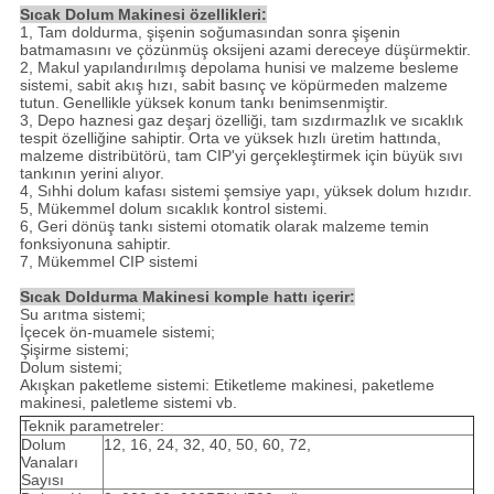
Sıcak Dolum Makinesi özellikleri:
1, Tam doldurma, şişenin soğumasından sonra şişenin
batmamasını ve çözünmüş oksijeni azami dereceye düşürmektir.
2, Makul yapılandırılmış depolama hunisi ve malzeme besleme
sistemi, sabit akış hızı, sabit basınç ve köpürmeden malzeme
tutun.
Genellikle yüksek konum tankı benimsenmiştir.
3, Depo haznesi gaz deşarj özelliği, tam sızdırmazlık ve sıcaklık
tespit özelliğine sahiptir.
Orta ve yüksek hızlı üretim hattında,
malzeme distribütörü, tam CIP'yi gerçekleştirmek için büyük sıvı
tankının yerini alıyor.
4, Sıhhi dolum kafası sistemi şemsiye yapı, yüksek dolum hızıdır.
5, Mükemmel dolum sıcaklık kontrol sistemi.
6, Geri dönüş tankı sistemi otomatik olarak malzeme temin
fonksiyonuna sahiptir.
7, Mükemmel CIP sistemi
Sıcak Doldurma Makinesi komple hattı içerir:
Su arıtma sistemi;
İçecek ön-muamele sistemi;
Şişirme sistemi;
Dolum sistemi;
Akışkan paketleme sistemi: Etiketleme makinesi, paketleme
makinesi, paletleme sistemi vb.
Teknik parametreler:
Dolum
12, 16, 24, 32, 40, 50, 60, 72,
Vanaları
Sayısı