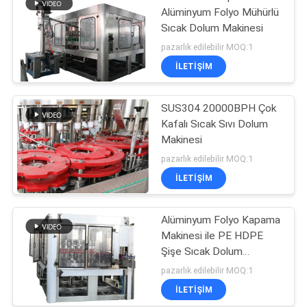
Alüminyum Folyo Mühürlü
Sıcak Dolum Makinesi
pazarlık edilebilir MOQ:1
İLETIŞIM
SUS304 20000BPH Çok
Kafalı Sıcak Sıvı Dolum
Makinesi
pazarlık edilebilir MOQ:1
İLETIŞIM
Alüminyum Folyo Kapama
Makinesi ile PE HDPE
Şişe Sıcak Dolum
Makinesi
pazarlık edilebilir MOQ:1
İLETIŞIM