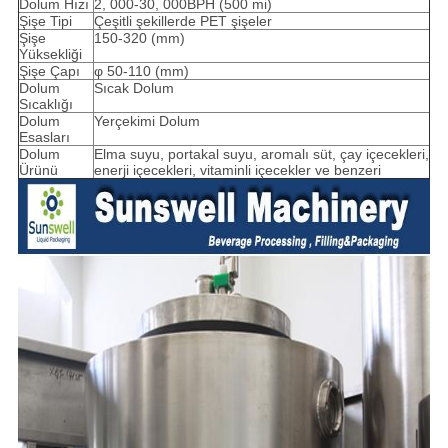
Dolum Hızı
2, 000-30, 000BPH (500 mi)
Şişe Tipi
Çeşitli şekillerde PET şişeler
Şişe
150-320 (mm)
Yüksekliği
Şişe Çapı
φ 50-110 (mm)
Dolum
Sıcak Dolum
Sıcaklığı
Dolum
Yerçekimi Dolum
Esasları
Dolum
Elma suyu, portakal suyu, aromalı süt, çay içecekleri,
Ürünü
enerji içecekleri, vitaminli içecekler ve benzeri