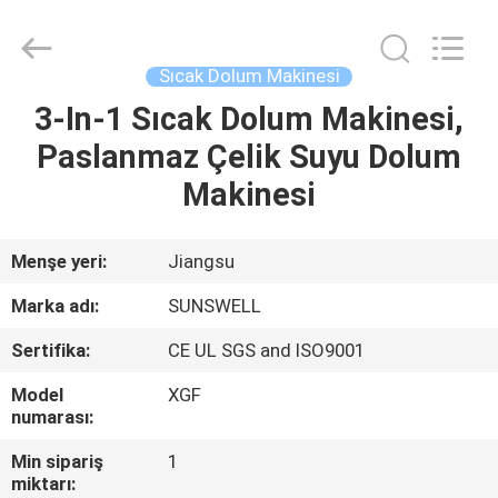
Zhangjiagang
Sunswell
Machinery
Co.,
Ltd..
Sıcak Dolum Makinesi
All
Rights
Reserved.
3-In-1 Sıcak Dolum Makinesi,
EV
Paslanmaz Çelik Suyu Dolum
ÜRÜN:%
Makinesi
S
Menşe yeri:
Jiangsu
VİDEOLAR
Marka adı:
SUNSWELL
Sertifika:
CE UL SGS and ISO9001
HAKKIMIZDA
Model
XGF
numarası:
FABRIKA
Min sipariş
1
TURU
miktarı: