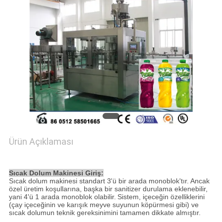
SITE
HARITASI
PRIVACY
POLICY
Ürün Açıklaması
3'lü, 1'li Sıcak Dolum Makinesi, Paslanmaz Çelik
Dolum Makinesi
Sıcak Dolum Makinesi Giriş:
Sıcak dolum makinesi standart 3'ü bir arada monoblok'tır.
Ancak
özel üretim koşullarına, başka bir sanitizer durulama eklenebilir,
yani 4'ü 1 arada monoblok olabilir.
Sistem, içeceğin özelliklerini
(çay içeceğinin ve karışık meyve suyunun köpürmesi gibi) ve
sıcak dolumun teknik gereksinimini tamamen dikkate almıştır.