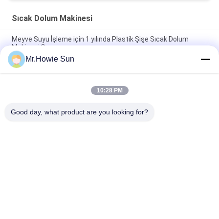
Sıcak Dolum Makinesi
Meyve Suyu İşleme için 1 yılında Plastik Şişe Sıcak Dolum
Makinesi 3
Mr.Howie Sun
SUS316L 5000BPH Yıkama Dolum Kapatma Sıcak Suyu Dolum
Makinesi
10:28 PM
SUS316 PE Şişelenmiş Çok Kafalı Yüzey Dozajlama Cihazlı
Sıcak Dolum Makinesi
Good day, what product are you looking for?
Popüler Kategoriler
Tüm
İçecek Dolum 
Su Dolum Makineleri
Makinası
Gazlı Dolum 
5 Galon Su Dolum 
Makinası
Makinesi
Dolum Kapama 
Alüminyum Dolum 