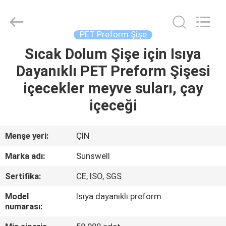
Zhangjiagang
Sunswell
Machinery
Co.,
Ltd..
PET Preform Şişe
All
Rights
Reserved.
Sıcak Dolum Şişe için Isıya
EV
Dayanıklı PET Preform Şişesi
ÜRÜN:%
içecekler meyve suları, çay
S
içeceği
VİDEOLAR
Menşe yeri:
ÇİN
Marka adı:
Sunswell
HAKKIMIZDA
Sertifika:
CE, ISO, SGS
FABRIKA
Model
Isıya dayanıklı preform
numarası:
TURU