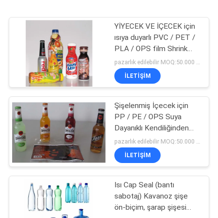
YİYECEK VE İÇECEK için
ısıya duyarlı PVC / PET /
PLA / OPS film Shrink
Etiket
pazarlık edilebilir MOQ:50.000 adet
İLETIŞIM
Şişelenmiş İçecek için
PP / PE / OPS Suya
Dayanıklı Kendiliğinden
Yapışan Etiket
pazarlık edilebilir MOQ:50.000 adet
İLETIŞIM
Isı Cap Seal (bantı
sabotaj) Kavanoz şişe
ön-biçim, şarap şişesi