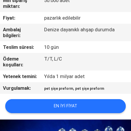
Min sipariş
50.000 adet
miktarı:
KALITE
Fiyat:
pazarlık edilebilir
KONTROL
Ambalaj
Denize dayanıklı ahşap durumda
bilgileri:
BIZIMLE
Teslim süresi:
10 gün
ILETIŞIME
Ödeme
T/T, L/C
GEÇIN
koşulları:
Yetenek temini:
Yılda 1 milyar adet
HABERLER
Vurgulamak:
,
pet şişe preform
pet şişe preform
BIR
EN IYI FIYAT
TEKLIF
ISTEĞI