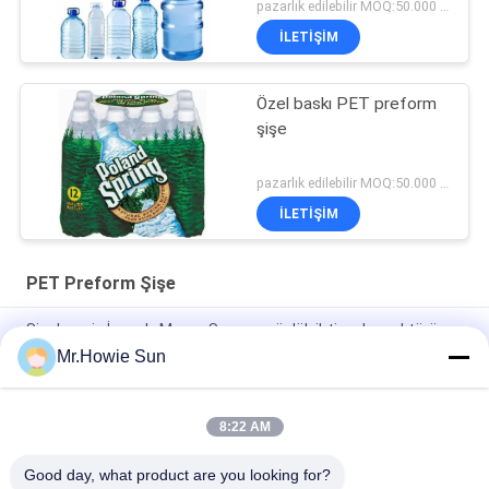
Shrink
pazarlık edilebilir MOQ:50.000 adet
İLETIŞIM
Özel baskı PET preform
şişe
pazarlık edilebilir MOQ:50.000 adet
İLETIŞIM
PET Preform Şişe
Şişelenmiş İçecek, Meyve Suyu ve günlük ihtiyaçlar sektörü
için Hızlı OPP Etiketi (Wrap-around)
Mr.Howie Sun
3L, 4L, 5L, 6L su şişesi, yağ şişesi için Kolu
8:22 AM
Su şişeleri, gazlı içecekler, hotfill, petrol için 26mm HDPE ve PP
Cap, 5 galon
Good day, what product are you looking for?