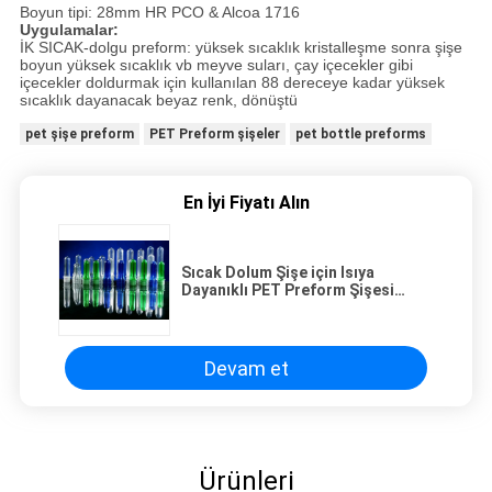
Boyun tipi: 28mm HR PCO & Alcoa 1716
Uygulamalar:
İK SICAK-dolgu preform: yüksek sıcaklık kristalleşme sonra şişe
boyun yüksek sıcaklık vb meyve suları, çay içecekler gibi
içecekler doldurmak için kullanılan 88 dereceye kadar yüksek
sıcaklık dayanacak beyaz renk, dönüştü
pet şişe preform
PET Preform şişeler
pet bottle preforms
En İyi Fiyatı Alın
Sıcak Dolum Şişe için Isıya
Dayanıklı PET Preform Şişesi
içecekler meyve suları, çay içeceği
Devam et
Ürünleri