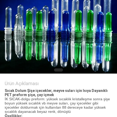
SITE
HARITASI
PRIVACY
POLICY
Ürün Açıklaması
Sıcak Dolum Şişe içecekler, meyve suları için Isıya Dayanıklı
PET preform şişe, çay içmek
İK SICAK-dolgu preform: yüksek sıcaklık kristalleşme sonra şişe
boyun yüksek sıcaklık vb meyve suları, çay içecekler gibi
içecekler doldurmak için kullanılan 88 dereceye kadar yüksek
sıcaklık dayanacak beyaz renk, dönüştü
Özellikler: