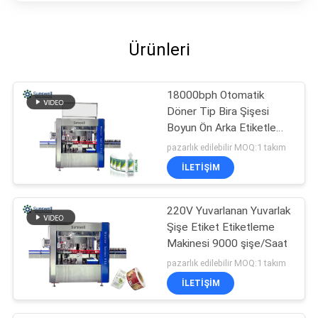
Ürünleri
18000bph Otomatik
Döner Tip Bira Şişesi
Boyun Ön Arka Etiketleme
Makinesi
pazarlık edilebilir MOQ:1 takım
İLETIŞIM
220V Yuvarlanan Yuvarlak
Şişe Etiket Etiketleme
Makinesi 9000 şişe/Saat
pazarlık edilebilir MOQ:1 takım
İLETIŞIM