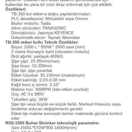
kullanılan bu yana bir ürün itiraz arttırmak için çok etkilidir.
Özellikleri:
TB-350 kol etiket-e doğru yapılandırmaları:
PLC denetleyicisi: Mitsubishi veya Omron
Bozkır motorlu: Taida
Adım sürücüleri: PANASONIC
Dönüştürücü: Japonya KEYENCE
Dokunmatik ekran: Tayvan Weinview
TB-350 etiket kollu Teknik Özellikler:
Boyut: 2000 L * 950W * 2000 saat (mm)
2 metre Konveyör bant (olmadan motorlu)
Brüt ağırlık: yaklaşık 400KG
Şişe çapı: 25-95mm(max)
Şişe boyu: 15-200mm
Şişe tipi: şişe yuvarlak
Etiket Uzunluk: 30-100mm (maksimum)
Etiket kalınlığı: 0,03-0.08 mm
Kağıt boru iç süresi: 3-10''
Makine hızı: 300BPM (tabi etiket uzunluk)
Güç: AC 3￠380V
Tüketilen güç: 3KW
Şişe tipi veya büyük-ve-küçük farklı, Merkezi Kılavuzu veya
besleme solucan değiştirmeniz gerekir
Etiket tipi makine konveyör kemer makinede gücünü kontrol
eder
RSS-1500 Buhar Shrinker teknolojik parametre:
Size:1500L*570W*900-1600H(mm)