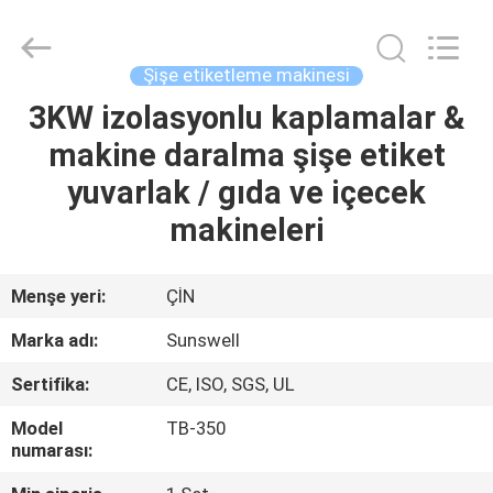
Zhangjiagang
Sunswell
Machinery
Co.,
Ltd..
Şişe etiketleme makinesi
All
Rights
Reserved.
3KW izolasyonlu kaplamalar &
EV
makine daralma şişe etiket
ÜRÜN:%
yuvarlak / gıda ve içecek
S
makineleri
VİDEOLAR
Menşe yeri:
ÇİN
Marka adı:
Sunswell
HAKKIMIZDA
Sertifika:
CE, ISO, SGS, UL
FABRIKA
Model
TB-350
numarası:
TURU