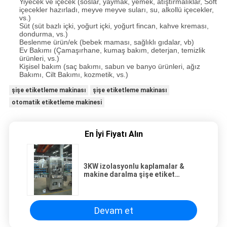
Yiyecek ve içecek (soslar, yaymak, yemek, atıştırmalıklar, Soft
içecekler hazırladı, meyve meyve suları, su, alkollü içecekler,
vs.)
Süt (süt bazlı içki, yoğurt içki, yoğurt fincan, kahve kreması,
dondurma, vs.)
Beslenme ürün/ek (bebek maması, sağlıklı gıdalar, vb)
Ev Bakımı (Çamaşırhane, kumaş bakım, deterjan, temizlik
ürünleri, vs.)
Kişisel bakım (saç bakımı, sabun ve banyo ürünleri, ağız
Bakımı, Cilt Bakımı, kozmetik, vs.)
şişe etiketleme makinası
şişe etiketleme makinası
otomatik etiketleme makinesi
En İyi Fiyatı Alın
3KW izolasyonlu kaplamalar &
makine daralma şişe etiket
yuvarlak / gıda ve içecek
makineleri
Devam et