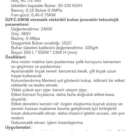
Güç: AC 3￠380
tüketilen kapasite Buhar: 20-100 KG/H
Basınç: 0,15 Buhar-0.4MPa
Fan-gücü: 0,45-0.75KW
DZFZ-24KW otomatik elektrikli buhar jeneratör teknolojik
parametresi
Değerlendirme: 24KW
Güç: 380V
Basınç: 0.4Mpa
Doygunluk Buhar sıcaklığı: 152C
Buhar tüketimi kalitesini değerlendirme: 32Kg/h
Boyut: 500 L * 550W * 1300 H (mm)
Özellikleri:
Ana motor makine tam paslanmaz çelik koruyucu tamamen
su geçirmez ve paslanmaz;
Ayarlanabilir bıçak temel: benzersiz kesik, çift bıçak uzun
hayat kullanarak
Konumlandırma Merkezi yol gösterici kutup: istikrarlı bir etiket
rehberlik ve teslim etmek;
Vidalı çubuk ayrı şişe: kararlı ulaşım şişe;
Etiket kümesi fırçalama: daha fazla doğruluk etiket-kasa
duyarlık;
Etiket denetimi sensör raf: özgün oluşturma kuyruk yüzey ve
sensör hassas malzeme kesme geliştirmek için birleştirilir.
İnsan dokunmatik ekran: daha insancıl işletim arızası, oto şov
nedeni
Dokunmatik ekran: işlem insanlaştırma
Uygulamalar: