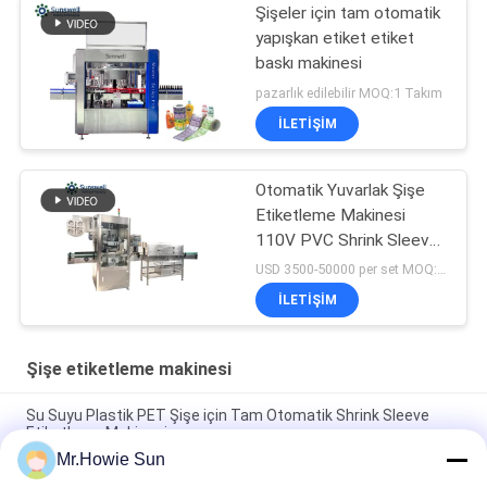
Şişeler için tam otomatik
yapışkan etiket etiket
baskı makinesi
pazarlık edilebilir MOQ:1 Takım
İLETIŞIM
Otomatik Yuvarlak Şişe
Etiketleme Makinesi
110V PVC Shrink Sleeve
Film
USD 3500-50000 per set MOQ:1 takım
İLETIŞIM
Şişe etiketleme makinesi
Su Suyu Plastik PET Şişe için Tam Otomatik Shrink Sleeve
Etiketleme Makinesi
Mr.Howie Sun
Sıvı İçecek Paketleme Hattı İçin Döner / Lineer Sıcak Eriyik