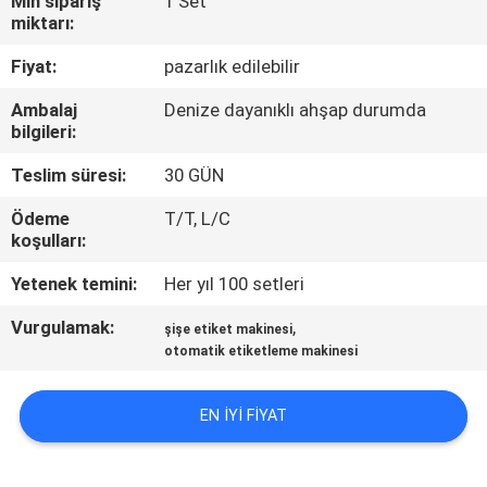
Min sipariş
1 Set
miktarı:
KALITE
Fiyat:
pazarlık edilebilir
KONTROL
Ambalaj
Denize dayanıklı ahşap durumda
bilgileri:
BIZIMLE
Teslim süresi:
30 GÜN
ILETIŞIME
Ödeme
T/T, L/C
GEÇIN
koşulları:
Yetenek temini:
Her yıl 100 setleri
HABERLER
Vurgulamak:
,
şişe etiket makinesi
otomatik etiketleme makinesi
BIR
TEKLIF
EN IYI FIYAT
ISTEĞI