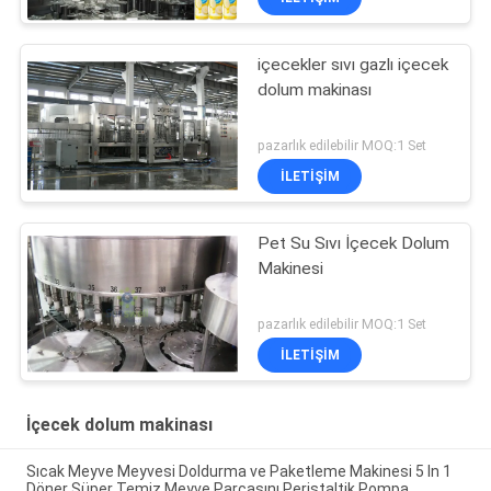
içecekler sıvı gazlı içecek
dolum makinası
pazarlık edilebilir MOQ:1 Set
İLETIŞIM
Pet Su Sıvı İçecek Dolum
Makinesi
pazarlık edilebilir MOQ:1 Set
İLETIŞIM
İçecek dolum makinası
Sıcak Meyve Meyvesi Doldurma ve Paketleme Makinesi 5 In 1
Döner Süper Temiz Meyve Parçasını Peristaltik Pompa