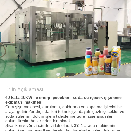
SITE
HARITASI
PRIVACY
POLICY
Ürün Açıklaması
40 kafa 10KW ile enerji içecekleri, soda su içecek şişeleme
ekipmanı makinesi
Cam şişe makinesi, durulama, doldurma ve kapatma işlevini bir
araya getirir.Yurtdışında ileri teknolojiye dayalı, gazlı içecekler ve
soda sularının dolum işlem taleplerine göre tasarlanan ileri
dolum üretim hatlarından biri olmak.
Şişe, konveyör zinciri ile vidalı olarak 3'ü 1 arada makinenin
dolum kısmına girer.Kam tarafından hareket ettirilen doldurma