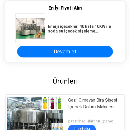
En İyi Fiyatı Alın
Enerji içecekler, 40 kafa 10KW ile
soda su içecek şişeleme
ekipmanları makine
Devam et
Ürünleri
Gazlı Olmayan Bira Şişesi
İçecek Dolum Makinesi
pazarlık edilebilir MOQ:1 Set
İLETIŞIM