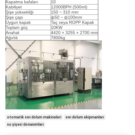
Kapatma kafaları
10
Kabiliyet
12000BPH (500ml)
Şişe yüksekliği
150 ~ 310 mm
Şişe çapı
ф50 ~ ф100mm
Uygun kapak
Taç veya ROPP Kapak
Toplam güç
10KW
Anahat
4420 × 3255 × 2700 mm
Ağırlık
7800kg
otomatik sıvı dolum makineleri
sıvı dolum ekipmanları
su şişesi donanımları