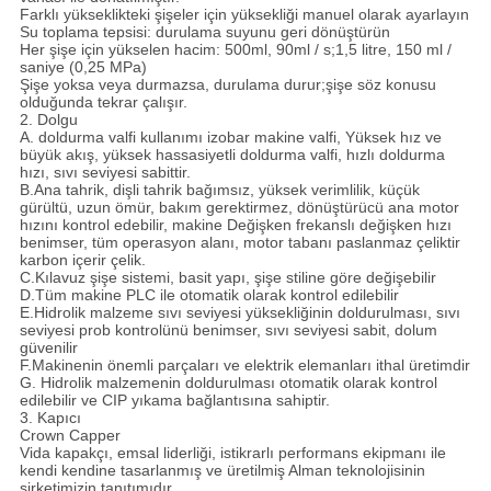
Farklı yükseklikteki şişeler için yüksekliği manuel olarak ayarlayın
Su toplama tepsisi: durulama suyunu geri dönüştürün
Her şişe için yükselen hacim: 500ml, 90ml / s;1,5 litre, 150 ml /
saniye (0,25 MPa)
Şişe yoksa veya durmazsa, durulama durur;şişe söz konusu
olduğunda tekrar çalışır.
2. Dolgu
A. doldurma valfi kullanımı izobar makine valfi, Yüksek hız ve
büyük akış, yüksek hassasiyetli doldurma valfi, hızlı doldurma
hızı, sıvı seviyesi sabittir.
B.Ana tahrik, dişli tahrik bağımsız, yüksek verimlilik, küçük
gürültü, uzun ömür, bakım gerektirmez, dönüştürücü ana motor
hızını kontrol edebilir, makine Değişken frekanslı değişken hızı
benimser, tüm operasyon alanı, motor tabanı paslanmaz çeliktir
karbon içerir çelik.
C.Kılavuz şişe sistemi, basit yapı, şişe stiline göre değişebilir
D.Tüm makine PLC ile otomatik olarak kontrol edilebilir
E.Hidrolik malzeme sıvı seviyesi yüksekliğinin doldurulması, sıvı
seviyesi prob kontrolünü benimser, sıvı seviyesi sabit, dolum
güvenilir
F.Makinenin önemli parçaları ve elektrik elemanları ithal üretimdir
G. Hidrolik malzemenin doldurulması otomatik olarak kontrol
edilebilir ve CIP yıkama bağlantısına sahiptir.
3. Kapıcı
Crown Capper
Vida kapakçı, emsal liderliği, istikrarlı performans ekipmanı ile
kendi kendine tasarlanmış ve üretilmiş Alman teknolojisinin
şirketimizin tanıtımıdır.