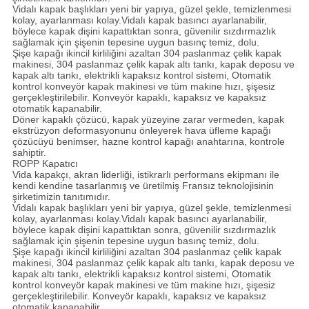
Vidalı kapak başlıkları yeni bir yapıya, güzel şekle, temizlenmesi
kolay, ayarlanması kolay.Vidalı kapak basıncı ayarlanabilir,
böylece kapak dişini kapattıktan sonra, güvenilir sızdırmazlık
sağlamak için şişenin tepesine uygun basınç temiz, dolu.
Şişe kapağı ikincil kirliliğini azaltan 304 paslanmaz çelik kapak
makinesi, 304 paslanmaz çelik kapak altı tankı, kapak deposu ve
kapak altı tankı, elektrikli kapaksız kontrol sistemi, Otomatik
kontrol konveyör kapak makinesi ve tüm makine hızı, şişesiz
gerçekleştirilebilir. Konveyör kapaklı, kapaksız ve kapaksız
otomatik kapanabilir.
Döner kapaklı çözücü, kapak yüzeyine zarar vermeden, kapak
ekstrüzyon deformasyonunu önleyerek hava üfleme kapağı
çözücüyü benimser, hazne kontrol kapağı anahtarına, kontrole
sahiptir.
ROPP Kapatıcı
Vida kapakçı, akran liderliği, istikrarlı performans ekipmanı ile
kendi kendine tasarlanmış ve üretilmiş Fransız teknolojisinin
şirketimizin tanıtımıdır.
Vidalı kapak başlıkları yeni bir yapıya, güzel şekle, temizlenmesi
kolay, ayarlanması kolay.Vidalı kapak basıncı ayarlanabilir,
böylece kapak dişini kapattıktan sonra, güvenilir sızdırmazlık
sağlamak için şişenin tepesine uygun basınç temiz, dolu.
Şişe kapağı ikincil kirliliğini azaltan 304 paslanmaz çelik kapak
makinesi, 304 paslanmaz çelik kapak altı tankı, kapak deposu ve
kapak altı tankı, elektrikli kapaksız kontrol sistemi, Otomatik
kontrol konveyör kapak makinesi ve tüm makine hızı, şişesiz
gerçekleştirilebilir. Konveyör kapaklı, kapaksız ve kapaksız
otomatik kapanabilir.