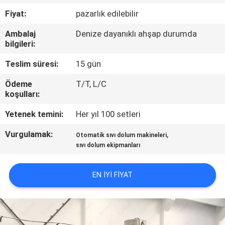
Fiyat:
pazarlık edilebilir
KALITE
Ambalaj
Denize dayanıklı ahşap durumda
KONTROL
bilgileri:
Teslim süresi:
15 gün
BIZIMLE
Ödeme
T/T, L/C
ILETIŞIME
koşulları:
GEÇIN
Yetenek temini:
Her yıl 100 setleri
Vurgulamak:
,
HABERLER
Otomatik sıvı dolum makineleri
sıvı dolum ekipmanları
BIR
EN IYI FIYAT
TEKLIF
ISTEĞI