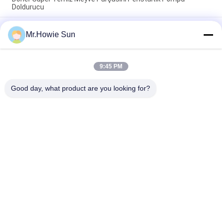
Doldurucu
Yüksek hassasiyetli ticari meyve suyu yapım makinesi süper
Mr.Howie Sun
temiz dezenfektan yıkama makinesi peristaltik pompa dolgu
damga makinesi
Yüksek Hızlı Meyve Suyu Doldurma Makinesi Temizleyici
9:45 PM
Meyve Parçasını Yıkama Peristaltik Ağırlama Şişeleme
Sıfırlama Monoblok
Good day, what product are you looking for?
Popüler Kategoriler
Tüm
İçecek Dolum 
Su Dolum Makineleri
Makinası
Gazlı Dolum 
5 Galon Su Dolum 
Makinası
Makinesi
Dolum Kapama 
Alüminyum Dolum 
Kombiblok Üfleme
Makinesi Can