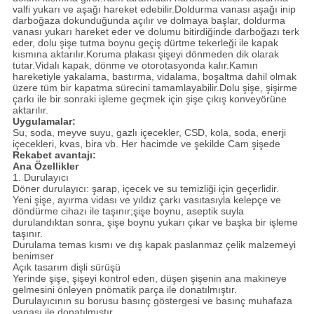
valfi yukarı ve aşağı hareket edebilir.Doldurma vanası aşağı inip
darboğaza dokunduğunda açılır ve dolmaya başlar, doldurma
vanası yukarı hareket eder ve dolumu bitirdiğinde darboğazı terk
eder, dolu şişe tutma boynu geçiş dürtme tekerleği ile kapak
kısmına aktarılır.Koruma plakası şişeyi dönmeden dik olarak
tutar.Vidalı kapak, dönme ve otorotasyonda kalır.Kamın
hareketiyle yakalama, bastırma, vidalama, boşaltma dahil olmak
üzere tüm bir kapatma sürecini tamamlayabilir.Dolu şişe, şişirme
çarkı ile bir sonraki işleme geçmek için şişe çıkış konveyörüne
aktarılır.
Uygulamalar:
Su, soda, meyve suyu, gazlı içecekler, CSD, kola, soda, enerji
içecekleri, kvas, bira vb. Her hacimde ve şekilde Cam şişede
Rekabet avantajı:
Ana Özellikler
1. Durulayıcı
Döner durulayıcı: şarap, içecek ve su temizliği için geçerlidir.
Yeni şişe, ayırma vidası ve yıldız çarkı vasıtasıyla kelepçe ve
döndürme cihazı ile taşınır;şişe boynu, aseptik suyla
durulandıktan sonra, şişe boynu yukarı çıkar ve başka bir işleme
taşınır.
Durulama temas kısmı ve dış kapak paslanmaz çelik malzemeyi
benimser
Açık tasarım dişli sürüşü
Yerinde şişe, şişeyi kontrol eden, düşen şişenin ana makineye
gelmesini önleyen pnömatik parça ile donatılmıştır.
Durulayıcının su borusu basınç göstergesi ve basınç muhafaza
vanası ile donatılmıştır.