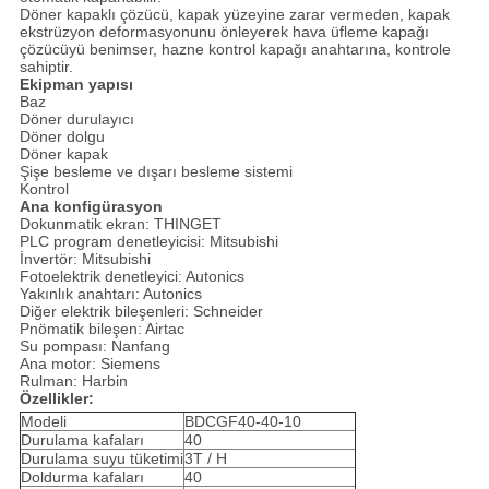
Döner kapaklı çözücü, kapak yüzeyine zarar vermeden, kapak
ekstrüzyon deformasyonunu önleyerek hava üfleme kapağı
çözücüyü benimser, hazne kontrol kapağı anahtarına, kontrole
sahiptir.
Ekipman yapısı
Baz
Döner durulayıcı
Döner dolgu
Döner kapak
Şişe besleme ve dışarı besleme sistemi
Kontrol
Ana konfigürasyon
Dokunmatik ekran: THINGET
PLC program denetleyicisi: Mitsubishi
İnvertör: Mitsubishi
Fotoelektrik denetleyici: Autonics
Yakınlık anahtarı: Autonics
Diğer elektrik bileşenleri: Schneider
Pnömatik bileşen: Airtac
Su pompası: Nanfang
Ana motor: Siemens
Rulman: Harbin
Özellikler:
Modeli
BDCGF40-40-10
Durulama kafaları
40
Durulama suyu tüketimi
3T / H
Doldurma kafaları
40