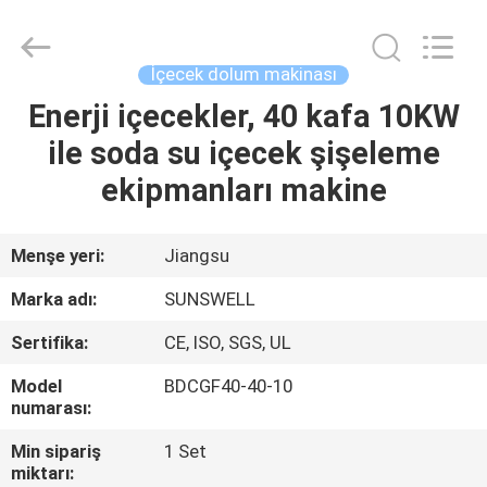
Zhangjiagang
Sunswell
Machinery
Co.,
Ltd..
İçecek dolum makinası
All
Rights
Reserved.
Enerji içecekler, 40 kafa 10KW
EV
ile soda su içecek şişeleme
ÜRÜN:%
ekipmanları makine
S
Menşe yeri:
Jiangsu
VİDEOLAR
Marka adı:
SUNSWELL
Sertifika:
CE, ISO, SGS, UL
HAKKIMIZDA
Model
BDCGF40-40-10
numarası:
FABRIKA
Min sipariş
1 Set
TURU
miktarı: