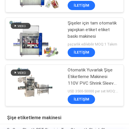
İLETIŞIM
Şişeler için tam otomatik
yapışkan etiket etiket
baskı makinesi
pazarlık edilebilir MOQ:1 Takım
İLETIŞIM
Otomatik Yuvarlak Şişe
Etiketleme Makinesi
110V PVC Shrink Sleeve
Film
USD 3500-50000 per set MOQ:1 takım
İLETIŞIM
Şişe etiketleme makinesi