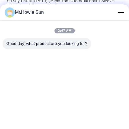
Su Suyu Plastik PET Şişe için Tam Otomatik Shrink Sleeve
Etiketleme Makinesi
Mr.Howie Sun
Sıvı İçecek Paketleme Hattı İçin Döner / Lineer Sıcak Eriyik
Tutkal Etiketleme Makinesi
2:47 AM
OPP / BOPP Film Sıcak Eriyik Etiketleme Makinesi Tam
Otomatik Özelleştirilmiş
Good day, what product are you looking for?
Popüler Kategoriler
Tüm
İçecek Dolum 
Su Dolum Makineleri
Makinası
Gazlı Dolum 
5 Galon Su Dolum 
Makinası
Makinesi
Dolum Kapama 
Alüminyum Dolum 
Kombiblok Üfleme
Makinesi Can
Suyu Dolum 
Ambalaj Ekipmanları 
Makinesi
Shrink