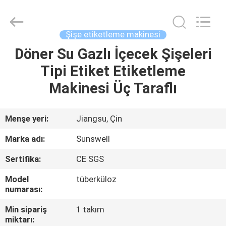
Zhangjiagang
Sunswell
Machinery
Co.,
Ltd..
Şişe etiketleme makinesi
All
Rights
Reserved.
Döner Su Gazlı İçecek Şişeleri
EV
Tipi Etiket Etiketleme
ÜRÜN:%
Makinesi Üç Taraflı
S
Menşe yeri:
Jiangsu, Çin
VİDEOLAR
Marka adı:
Sunswell
Sertifika:
CE SGS
HAKKIMIZDA
Model
tüberküloz
numarası:
FABRIKA
Min sipariş
1 takım
TURU
miktarı: