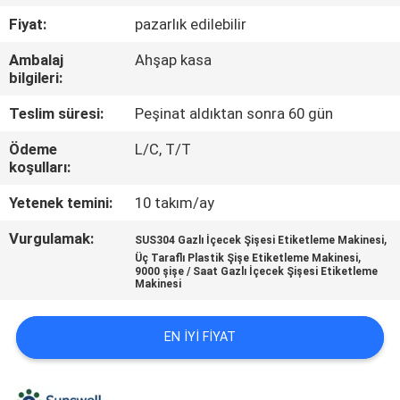
Fiyat:
pazarlık edilebilir
KALITE
Ambalaj
Ahşap kasa
KONTROL
bilgileri:
Teslim süresi:
Peşinat aldıktan sonra 60 gün
BIZIMLE
Ödeme
L/C, T/T
ILETIŞIME
koşulları:
GEÇIN
Yetenek temini:
10 takım/ay
Vurgulamak:
,
HABERLER
SUS304 Gazlı İçecek Şişesi Etiketleme Makinesi
,
Üç Taraflı Plastik Şişe Etiketleme Makinesi
9000 şişe / Saat Gazlı İçecek Şişesi Etiketleme
Makinesi
BIR
TEKLIF
EN IYI FIYAT
ISTEĞI