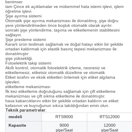
benimser
tam Çince ek açıklamalar ve mükemmel hata istemi işlevi, işlem
öğretme işlevi.
Şişe ayırma sistemi
Otomatik şişe ayırma mekanizması ile donatılmış, şişe doğru
yere yönlendirilmeden önce boşluk otomatik olarak ayrılır.
sonraki şişe yönlendirme, taşıma ve etiketlemenin stabilitesini
sağlayın.
Şişe presleme sistemi
Kararlı ürün teslimatı sağlamak ve doğal hatayı etkin bir şekilde
ortadan kaldırmak için elastik basınç tepesi mekanizması ile
donatılmıştır
şişe yüksekliği.
Fotoelektrik takip sistemi
Akıllı kontrol, otomatik fotoelektrik izleme, nesnesiz ve
etiketlemesiz, etiketsiz otomatik düzeltme ve otomatik
Etiket israfını ve eksik etiketleri önlemek için etiket algılama
işlevleri.
etiketleme mekanizması
İlk kez etiketleme doğruluğunu sağlamak için çift etiketleme
mekanizması ve çift sıkma etiketleme ile donatılmıştır.
hava kabarcıklarını etkin bir şekilde ortadan kaldırın ve etiket
kafasının ve kuyruğunun sıkıca takıldığından emin olun.
Teknik parametreler:
modeli
RTS9000
RTS12000
Kapasite
9000
12000
şişe/Saat
şişe/Saat