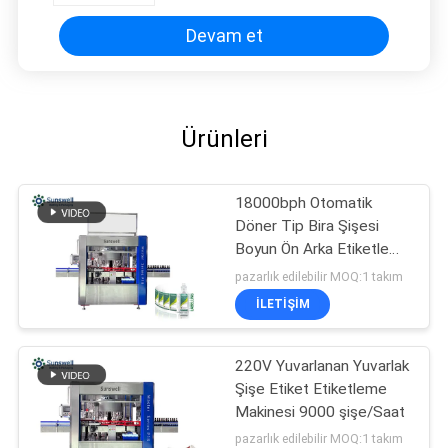
Devam et
Ürünleri
18000bph Otomatik
Döner Tip Bira Şişesi
Boyun Ön Arka Etiketleme
Makinesi
pazarlık edilebilir MOQ:1 takım
İLETIŞIM
220V Yuvarlanan Yuvarlak
Şişe Etiket Etiketleme
Makinesi 9000 şişe/Saat
pazarlık edilebilir MOQ:1 takım