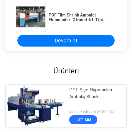
POF Film Shrink Ambalaj
Ekipmanları Otomatik L Tipi
Mühürleyen Uzun - Ömür
Devam et
Ürünleri
PET Şişe Ekipmanları
Ambalaj Shrink
pazarlık edilebilir MOQ:1 Set
İLETIŞIM