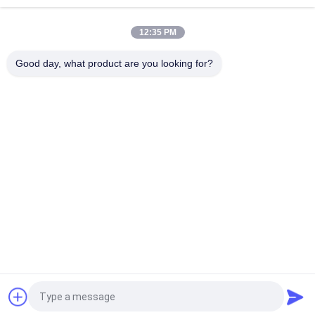
Paket / Min Tam Otomatik
12:35 PM
PET Cam Şişe İçin Yüksek Hızlı 40 Paket / Min Streç Sarma
Makinesi
Good day, what product are you looking for?
Popüler Kategoriler
Tüm
İçecek Dolum 
Su Dolum Makineleri
Makinası
Gazlı Dolum 
5 Galon Su Dolum 
Makinası
Makinesi
Dolum Kapama 
Alüminyum Dolum 
Kombiblok Üfleme
Makinesi Can
Suyu Dolum 
Ambalaj Ekipmanları 
Makinesi
Shrink
Teklif isteği