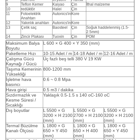
9
Teflon Kemer
Kaiyao
Çin
İthal malzeme
10
redüktör
Halei
Çin
11
Fotoelektrik
Autonics'in
Kore
Anahtarı
12
Yakınlık anahtarı
Autonics'in
Kore
13
Çelik saç
Baosteel
Çin
Soğuk haddelenmiş (1.5-
2.5mm)
14
Zincir Plakası
Tuoxin
Çin
POM
Maksimum Balya
L 600 × G 400 × Y 350 (mm)
Boyutu
Paketleme Hızı
10-15 Adet / m
14-18 Adet / m
12-16 Adet / m
Çalışma Gücü
Üç fazlı beş telli 380 V 19 KW
Kaynağı / Gücü
Taşıma Kemerinin
800-1200 mm
Yüksekliği
İşletme hava
0.6 ~ 0.8 Mpa
basıncı
Hava girişi
0.5 m3 / dakika
Sızdırmazlık ve
Yaklaşık 0.5-1.5 s 140 oC-160 oC
Kesme Süresi /
Sıcaklığı
Dış boyutlar
L 5500 × G
L 5500 × G
L 5500 × G
3200 × H 2100
2700 × H 2100
3200 × H 2100
(mm)
(mm)
(mm)
Termal Büzülme
L 1800 × G
L 1800 × G
L 1800 × G
Kanalı Ölçüsü
650 × Y 450
650 × H 400
650 × Y 450
(mm)
(mm)
(mm)