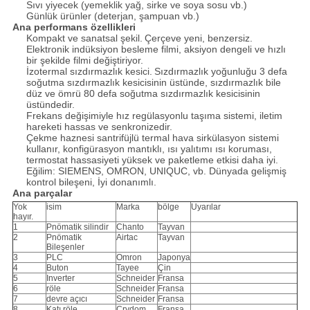
Sıvı yiyecek (yemeklik yağ, sirke ve soya sosu vb.)
Günlük ürünler (deterjan, şampuan vb.)
Ana performans özellikleri
Kompakt ve sanatsal şekil.
Çerçeve yeni, benzersiz.
Elektronik indüksiyon besleme filmi, aksiyon dengeli ve hızlı
bir şekilde filmi değiştiriyor.
İzotermal sızdırmazlık kesici.
Sızdırmazlık yoğunluğu 3 defa
soğutma sızdırmazlık kesicisinin üstünde, sızdırmazlık bile
düz ve ömrü 80 defa soğutma sızdırmazlık kesicisinin
üstündedir.
Frekans değişimiyle hız regülasyonlu taşıma sistemi, iletim
hareketi hassas ve senkronizedir.
Çekme haznesi santrifüjlü termal hava sirkülasyon sistemi
kullanır, konfigürasyon mantıklı, ısı yalıtımı ısı koruması,
termostat hassasiyeti yüksek ve paketleme etkisi daha iyi.
Eğilim: SIEMENS, OMRON, UNIQUC, vb. Dünyada gelişmiş
kontrol bileşeni, İyi donanımlı.
Ana parçalar
Yok
isim
Marka
bölge
Uyarılar
hayır.
1
Pnömatik silindir
Chanto
Tayvan
2
Pnömatik
Airtac
Tayvan
Bileşenler
3
PLC
Omron
Japonya
4
Buton
Tayee
Çin
5
Inverter
Schneider
Fransa
6
röle
Schneider
Fransa
7
devre açıcı
Schneider
Fransa
8
Katı röle
Crydom
Fransa