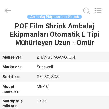
Zhangjiagang
Sunswell
Machinery
Co.,
Ltd..
Ambalaj Ekipmanları Shrink
All
Rights
Reserved.
POF Film Shrink Ambalaj
EV
Ekipmanları Otomatik L Tipi
ÜRÜN:%
Mühürleyen Uzun - Ömür
S
Menşe yeri:
ZHANGJIAGANG, ÇİN
VİDEOLAR
Marka adı:
Sunswell
Sertifika:
CE, ISO, SGS
HAKKIMIZDA
Model
MB-10
numarası:
FABRIKA
Min sipariş
1 Set
TURU
miktarı: