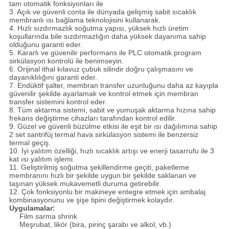
tam otomatik fonksiyonları ile
3. Açık ve güvenli conta ile dünyada gelişmiş sabit sıcaklık
membranlı ısı bağlama teknolojisini kullanarak.
4. Hızlı sızdırmazlık soğutma yapısı, yüksek hızlı üretim
koşullarında bile sızdırmazlığın daha yüksek dayanıma sahip
olduğunu garanti eder.
5. Kararlı ve güvenilir performans ile PLC otomatik program
sirkülasyon kontrolü ile benimseyin.
6. Orijinal ithal kılavuz çubuk silindir doğru çalışmasını ve
dayanıklılığını garanti eder.
7. Endüktif şalter, membran transfer uzunluğunu daha az kayıpla
güvenilir şekilde ayarlamak ve kontrol etmek için membran
transfer sistemini kontrol eder.
8. Tüm aktarma sistemi, sabit ve yumuşak aktarma hızına sahip
frekans değiştirme cihazları tarafından kontrol edilir.
9. Güzel ve güvenli büzülme etkisi ile eşit bir ısı dağılımına sahip
2 set santrifüj termal hava sirkülasyon sistemi ile benzersiz
termal geçiş.
10. İyi yalıtım özelliği, hızlı sıcaklık artışı ve enerji tasarrufu ile 3
kat ısı yalıtım işlemi.
11. Geliştirilmiş soğutma şekillendirme geçiti, paketleme
membranını hızlı bir şekilde uygun bir şekilde saklanan ve
taşınan yüksek mukavemetli duruma getirebilir.
12. Çok fonksiyonlu bir makineye entegre etmek için ambalaj
kombinasyonunu ve şişe tipini değiştirmek kolaydır.
Uygulamalar:
Film sarma shrink
Meşrubat, likör (bira, pirinç şarabı ve alkol, vb.)