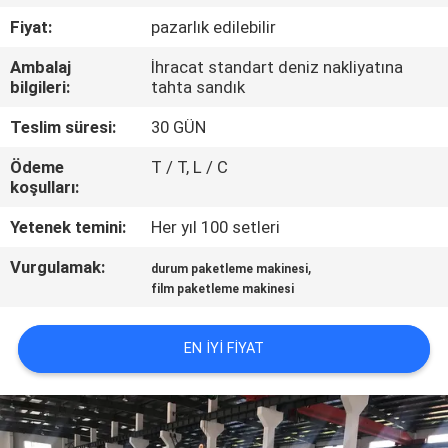
Fiyat:
pazarlık edilebilir
KALITE
Ambalaj
İhracat standart deniz nakliyatına
KONTROL
bilgileri:
tahta sandık
Teslim süresi:
30 GÜN
BIZIMLE
Ödeme
T / T, L / C
ILETIŞIME
koşulları:
GEÇIN
Yetenek temini:
Her yıl 100 setleri
Vurgulamak:
,
HABERLER
durum paketleme makinesi
film paketleme makinesi
BIR
EN IYI FIYAT
TEKLIF
ISTEĞI