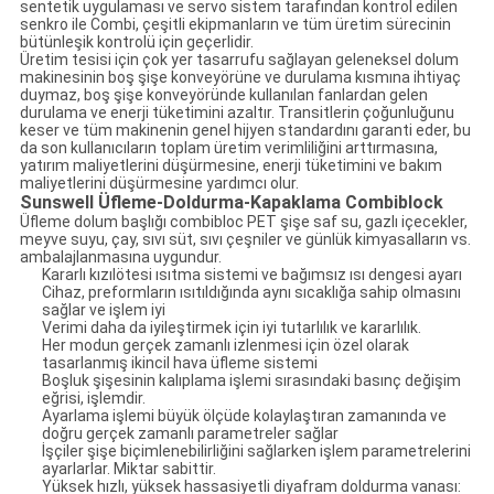
sentetik uygulaması ve servo sistem tarafından kontrol edilen
senkro ile Combi, çeşitli ekipmanların ve tüm üretim sürecinin
bütünleşik kontrolü için geçerlidir.
Üretim tesisi için çok yer tasarrufu sağlayan geleneksel dolum
makinesinin boş şişe konveyörüne ve durulama kısmına ihtiyaç
duymaz, boş şişe konveyöründe kullanılan fanlardan gelen
durulama ve enerji tüketimini azaltır. Transitlerin çoğunluğunu
keser ve tüm makinenin genel hijyen standardını garanti eder, bu
da son kullanıcıların toplam üretim verimliliğini arttırmasına,
yatırım maliyetlerini düşürmesine, enerji tüketimini ve bakım
maliyetlerini düşürmesine yardımcı olur.
Sunswell Üfleme-Doldurma-Kapaklama Combiblock
Üfleme dolum başlığı combibloc PET şişe saf su, gazlı içecekler,
meyve suyu, çay, sıvı süt, sıvı çeşniler ve günlük kimyasalların vs.
ambalajlanmasına uygundur.
Kararlı kızılötesi ısıtma sistemi ve bağımsız ısı dengesi ayarı
Cihaz, preformların ısıtıldığında aynı sıcaklığa sahip olmasını
sağlar ve işlem iyi
Verimi daha da iyileştirmek için iyi tutarlılık ve kararlılık.
Her modun gerçek zamanlı izlenmesi için özel olarak
tasarlanmış ikincil hava üfleme sistemi
Boşluk şişesinin kalıplama işlemi sırasındaki basınç değişim
eğrisi, işlemdir.
Ayarlama işlemi büyük ölçüde kolaylaştıran zamanında ve
doğru gerçek zamanlı parametreler sağlar
İşçiler şişe biçimlenebilirliğini sağlarken işlem parametrelerini
ayarlarlar. Miktar sabittir.
Yüksek hızlı, yüksek hassasiyetli diyafram doldurma vanası: