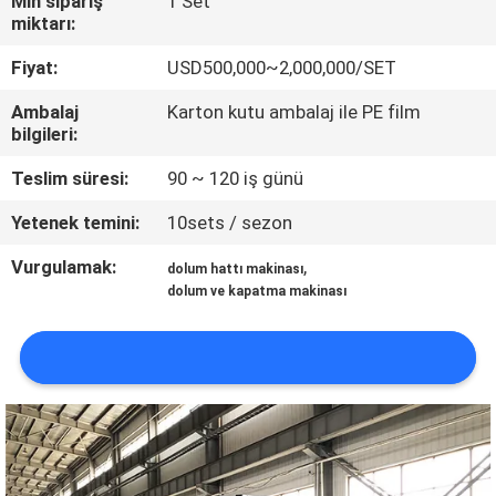
Min sipariş
1 Set
miktarı:
KALITE
Fiyat:
USD500,000~2,000,000/SET
KONTROL
Ambalaj
Karton kutu ambalaj ile PE film
bilgileri:
BIZIMLE
Teslim süresi:
90 ~ 120 iş günü
ILETIŞIME
Yetenek temini:
10sets / sezon
GEÇIN
Vurgulamak:
,
dolum hattı makinası
dolum ve kapatma makinası
HABERLER
SITE
HARITASI