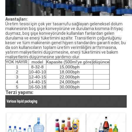
Avantajları:
Üretim tesisi için çok yer tasarrufu sağlayan geleneksel dolum
makinesinin boş şişe konveyörüne ve durulama kısmına ihtiyaç
duymaz, boş şişe konveyöründe kullanılan fanlardan gelen
durulama ve enerji tüketimini azaltır. Transitlerin çoğunluğunu
keser ve tüm makinenin genel hijyen standardını garanti eder, bu
da son kullanıcıların toplam üretim verimliliğini arttırmasına,
yatırım maliyetlerini düşürmesine, enerji tüketimini ve bakım
maliyetlerini düşürmesine yardımcı olur.
YOK HAYIR.
model
Kapasite (500ml'ye göre)
düşünce
1
8-32-8
15,000bph
2
10-40-10
18,000bph
3
12-40-15
22,000bph
4
14-40-15
24,000bph
5
16-50-18
30,000bph
Terzi yapımı: