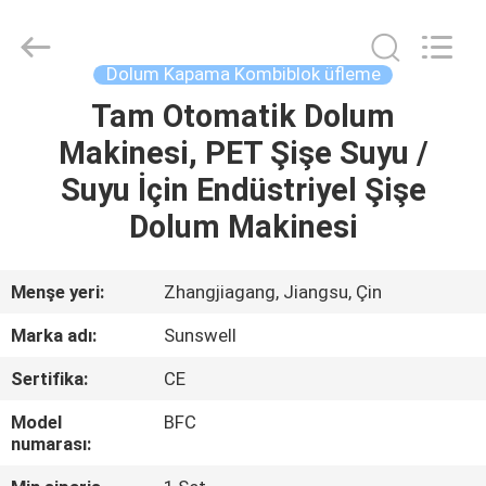
Zhangjiagang
Sunswell
Machinery
Co.,
Ltd..
Dolum Kapama Kombiblok üfleme
All
Rights
Reserved.
Tam Otomatik Dolum
EV
Makinesi, PET Şişe Suyu /
ÜRÜN:%
Suyu İçin Endüstriyel Şişe
S
Dolum Makinesi
VİDEOLAR
Menşe yeri:
Zhangjiagang, Jiangsu, Çin
Marka adı:
Sunswell
HAKKIMIZDA
Sertifika:
CE
FABRIKA
Model
BFC
numarası:
TURU