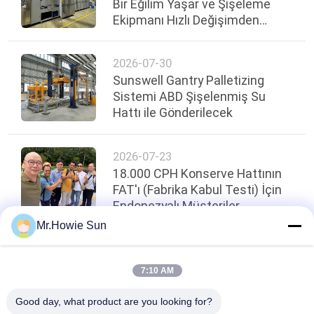
Bir Eğilim Yaşar ve Şişeleme
Ekipmanı Hızlı Değişimden
Geçiyor
2026-07-30
Sunswell Gantry Palletizing
Sistemi ABD Şişelenmiş Su
Hattı ile Gönderilecek
2026-07-23
18.000 CPH Konserve Hattının
FAT'ı (Fabrika Kabul Testi) İçin
Endonezyalı Müşteriler
Sunswell'i Ziyaret Etti
Mr.Howie Sun
Sayfanın Üstü
7:10 AM
Good day, what product are you looking for?