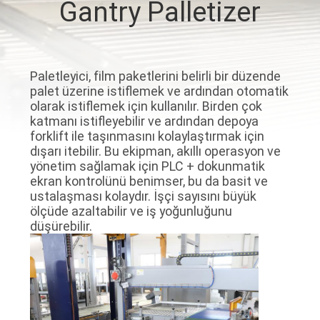
Gantry Palletizer
KALITE
KONTROL
Paletleyici, film paketlerini belirli bir düzende
palet üzerine istiflemek ve ardından otomatik
BIZIMLE
olarak istiflemek için kullanılır. Birden çok
katmanı istifleyebilir ve ardından depoya
ILETIŞIME
forklift ile taşınmasını kolaylaştırmak için
GEÇIN
dışarı itebilir. Bu ekipman, akıllı operasyon ve
yönetim sağlamak için PLC + dokunmatik
ekran kontrolünü benimser, bu da basit ve
HABERLER
ustalaşması kolaydır. İşçi sayısını büyük
ölçüde azaltabilir ve iş yoğunluğunu
düşürebilir.
BIR
TEKLIF
ISTEĞI