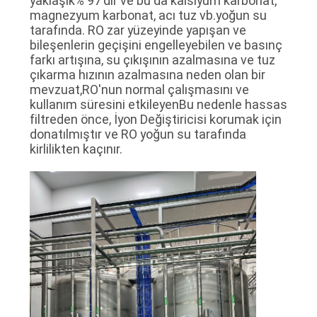
yaklaşık% 97'dir ve bu da kalsiyum karbonat,
magnezyum karbonat, acı tuz vb.yoğun su
tarafında. RO zar yüzeyinde yapışan ve
bileşenlerin geçişini engelleyebilen ve basınç
farkı artışına, su çıkışının azalmasına ve tuz
çıkarma hızının azalmasına neden olan bir
mevzuat,RO'nun normal çalışmasını ve
kullanım süresini etkileyenBu nedenle hassas
filtreden önce, İyon Değiştiricisi korumak için
donatılmıştır ve RO yoğun su tarafında
kirlilikten kaçınır.