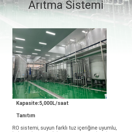
Arıtma Sistemi
KALITE
KONTROL
BIZIMLE
ILETIŞIME
GEÇIN
HABERLER
BIR
Kapasite:
5
,000L/saat
TEKLIF
Tanıtım
ISTEĞI
RO sistemi, suyun farklı tuz içeriğine uyumlu,