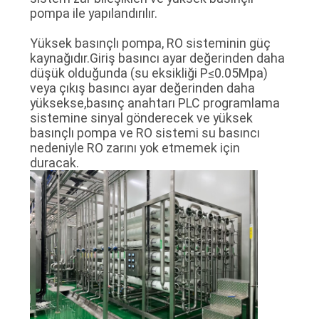
pompa ile yapılandırılır.
Yüksek basınçlı pompa, RO sisteminin güç
kaynağıdır.Giriş basıncı ayar değerinden daha
düşük olduğunda (su eksikliği P≤0.05Mpa)
veya çıkış basıncı ayar değerinden daha
yüksekse,basınç anahtarı PLC programlama
sistemine sinyal gönderecek ve yüksek
basınçlı pompa ve RO sistemi su basıncı
nedeniyle RO zarını yok etmemek için
duracak.
8:35 AM
Good day, what product are you looking for?