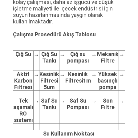
kolay çalışması, daha az işgücü ve düşük
SITE
işletme maliyeti ile içecek endüstrisi için
suyun hazırlanmasında yaygın olarak
HARITASI
kullanılmaktadır.
Çalışma Prosedürü Akış Tablosu
PRIVACY
POLICY
Çiğ Su
→
Çiğ Su
→
Çiğ su
→
Mekanik
→
Tankı
pompası
Filtre
Aktif
→
Kesinlik
→
Kesinlik
→
Yüksek
→
Karbon
Filtresi
Filtresi
1m
basınçlı
Filtresi
5um
pompa
Tek
→
Saf Su
→
Saf Su
→
Son
→
aşamalı
Tankı
Pompası
Filtre
RO
sistemi
Su Kullanım Noktası