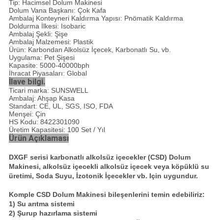
Tip: Hacimsel Dolum Makinesi
Dolum Vana Başkanı: Çok Kafa
Ambalaj Konteyneri Kaldırma Yapısı: Pnömatik Kaldırma
Doldurma İlkesi: Isobaric
Ambalaj Şekli: Şişe
Ambalaj Malzemesi: Plastik
Ürün: Karbondan Alkolsüz İçecek, Karbonatlı Su, vb.
Uygulama: Pet Şişesi
Kapasite: 5000-40000bph
İhracat Piyasaları: Global
İlave bilgi.
Ticari marka: SUNSWELL
Ambalaj: Ahşap Kasa
Standart: CE, UL, SGS, ISO, FDA
Menşei: Çin
HS Kodu: 8422301090
Üretim Kapasitesi: 100 Set / Yıl
Ürün Açıklaması
DXGF serisi karbonatlı alkolsüz içecekler (CSD) Dolum
Makinesi, alkolsüz içecekli alkolsüz içecek veya köpüklü su
üretimi, Soda Suyu, İzotonik İçecekler vb. Için uygundur.
Komple CSD Dolum Makinesi bileşenlerini temin edebiliriz:
1) Su arıtma sistemi
2) Şurup hazırlama sistemi