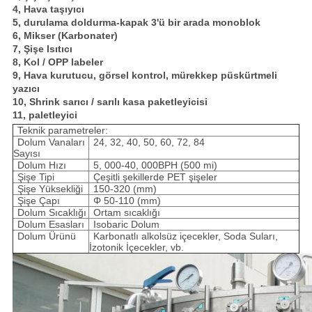
4, Hava taşıyıcı
5, durulama doldurma-kapak 3'ü bir arada monoblok
6, Mikser (Karbonater)
7, Şişe Isıtıcı
8, Kol / OPP labeler
9, Hava kurutucu, görsel kontrol, mürekkep püskürtmeli
yazıcı
10, Shrink sarıcı / sarılı kasa paketleyicisi
11, paletleyici
Teknik parametreler:
Dolum Vanaları 
24, 32, 40, 50, 60, 72, 84
Sayısı
Dolum Hızı
5, 000-40, 000BPH (500 mi)
Şişe Tipi
Çeşitli şekillerde PET şişeler
Şişe Yüksekliği
150-320 (mm)
Şişe Çapı
Φ 50-110 (mm)
Dolum Sıcaklığı
Ortam sıcaklığı
Dolum Esasları
Isobaric Dolum
Dolum Ürünü
Karbonatlı alkolsüz içecekler, Soda Suları, 
İzotonik İçecekler, vb.