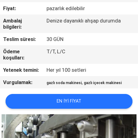
Fiyat:
pazarlık edilebilir
KALITE
Ambalaj
Denize dayanıklı ahşap durumda
KONTROL
bilgileri:
Teslim süresi:
30 GÜN
BIZIMLE
Ödeme
T/T, L/C
ILETIŞIME
koşulları:
GEÇIN
Yetenek temini:
Her yıl 100 setleri
Vurgulamak:
,
HABERLER
gazlı soda makinesi
gazlı içecek makinesi
EN IYI FIYAT
BIR
TEKLIF
ISTEĞI