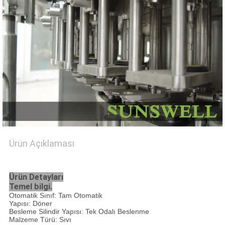
SITE
HARITASI
PRIVACY
POLICY
Ürün Açıklaması
PET Şişe Alkolsüz İçecek Karbonlu Dolum Makinesi,
Döner Yıkama Dolum Kapağı
Ürün Detayları
Temel bilgi.
Otomatik Sınıf: Tam Otomatik
Yapısı: Döner
Besleme Silindir Yapısı: Tek Odalı Beslenme
Malzeme Türü: Sıvı