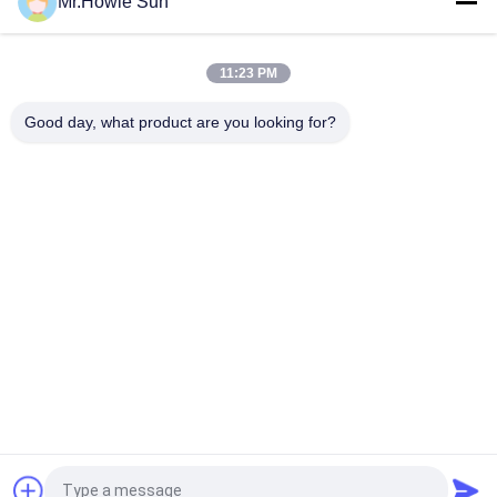
Mr.Howie Sun
Yüksek Hızlı Otomatik 3'te 1 Gaz İçkisi Karbonatlı İçecek
Doldurma Makinesi Ekipman Cam Şişe CSD Fabrikası
11:23 PM
Yüksek Kaliteli Cam Şişe Soda Doldurma Makinesi Karbonatlı
İçecek Doldurma Üretim Hatı Cam Şişe Doldurma Makineleri
Good day, what product are you looking for?
Popüler Kategoriler
Tüm
İçecek Dolum 
Su Dolum Makineleri
Makinası
Gazlı Dolum 
5 Galon Su Dolum 
Makinası
Makinesi
Dolum Kapama 
Alüminyum Dolum 
Kombiblok Üfleme
Makinesi Can
Suyu Dolum 
Ambalaj Ekipmanları 
Makinesi
Shrink