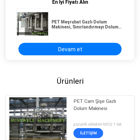
En İyi Fiyatı Alın
PET Meşrubat Gazlı Dolum
Makinesi, Sınırlandırmayı Dolum
Döner Yıkama Şişe
Devam et
Ürünleri
PET Cam Şişe Gazlı
Dolum Makinesi
pazarlık edilebilir MOQ:1 Set
İLETIŞIM