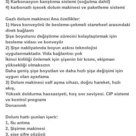
3) Karbonasyon karıştırma sistemi (soğutma dahil)
4) karbonatlı içecek dolum makinesi ve paketleme sistemi
Gazlı dolum makinesi Ana özellikler:
1) Hava konveyörü ile besleme-çekmeli starwheel arasındaki
direk bağlantı
Şişe boyutunu değiştirme sürecini kolaylaştırmak için
besleme vidası ve konveyör
2) Şişe nakliyatında boyun askısı teknolojisi
uygulanmaktadır.
Vida bağlantısı yok
İkinci kirliliği önlemek için şişenin bir kısmı, ekipman
yüksekliği olmaksızın
Daha geniş şişe boyutları ve daha hızlı şişe değişimi için
uygun olan ayarlama
3) Dolum makinesi valf açma cihazı, doğru hareket, hızlı
akış,
Yüksek doldurma hassasiyeti, hoş sıvı seviyesi.
CIP sistemi
ve kontrol programı
Donanımlı
Dolum hattı şunları içerir:
1, Su arıtma
2, Şişirme makinesi
3, şişe şifre çözücü