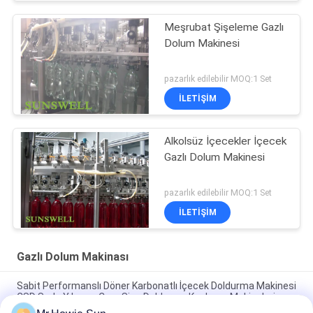
Meşrubat Şişeleme Gazlı
Dolum Makinesi
pazarlık edilebilir MOQ:1 Set
İLETIŞIM
Alkolsüz İçecekler İçecek
Gazlı Dolum Makinesi
pazarlık edilebilir MOQ:1 Set
İLETIŞIM
Gazlı Dolum Makinası
Sabit Performanslı Döner Karbonatlı İçecek Doldurma Makinesi
CSD Soda Yıkama Cam Şişe Doldurma Kaplama Makineleri