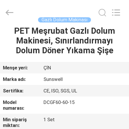
Zhangjiagang
Sunswell
Machinery
Co.,
Ltd..
Gazlı Dolum Makinası
All
Rights
Reserved.
PET Meşrubat Gazlı Dolum
EV
Makinesi, Sınırlandırmayı
ÜRÜN:%
Dolum Döner Yıkama Şişe
S
Menşe yeri:
ÇİN
VİDEOLAR
Marka adı:
Sunswell
Sertifika:
CE, ISO, SGS, UL
HAKKIMIZDA
Model
DCGF60-60-15
numarası:
FABRIKA
Min sipariş
1 Set
TURU
miktarı: